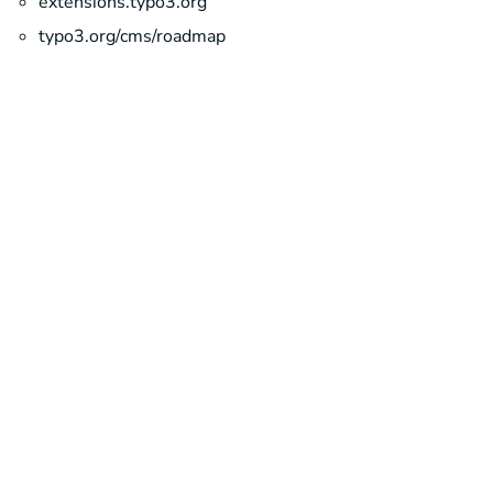
extensions.typo3.org
typo3.org/cms/roadmap
Mehr
Weitere Themen im Überblick
About Typo3
Planung & Konzepte
Du hast Fragen oder ein