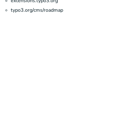
extensions.typo3.org
typo3.org/cms/roadmap
Mehr
Weitere Themen im Überblick
About Typo3
Planung & Konzepte
Du hast Fragen oder ein