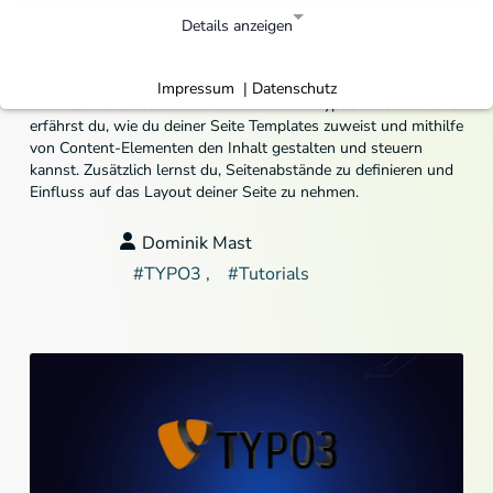
Webentwicklung
Details anzeigen
Typo3 Tutorial für Redakteure Teil 3 -
Templates und Content Elemente
Notwendige Cookies
Impressum
Datenschutz
|
Notwendige Cookies ermöglichen grundlegende
Im dritten und abschließenden Teil dieser Typo3 Tutorial-Reihe
Funktionen und sind für die einwandfreie Funktion der
erfährst du, wie du deiner Seite Templates zuweist und mithilfe
Website erforderlich.
von Content-Elementen den Inhalt gestalten und steuern
kannst. Zusätzlich lernst du, Seitenabstände zu definieren und
Webserver
Einfluss auf das Layout deiner Seite zu nehmen.
Webserver Luxe-Solutions
Name:
Dominik Mast
Dominik Mast
Anbieter:
Logfile
Zweck:
#
TYPO3
#
Tutorials
Matomo
Die folgenden Cookies werden für statistische und
analytische Zwecke verwendet.
Matomo
Matomo
Name:
Matomo
Anbieter:
Analysebericht über die Nutzung und den Status
Zweck: