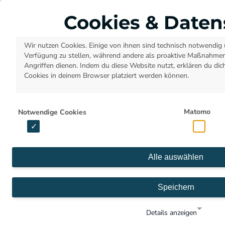
Cookies & Daten
Wir nutzen Cookies. Einige von ihnen sind technisch notwendig 
Verfügung zu stellen, während andere als proaktive Maßnahm
DATENBANK VER
Angriffen dienen. Indem du diese Website nutzt, erklären du dic
Cookies in deinem Browser platziert werden können.
Matomo
Notwendige Cookies
1.- Webserver aufrufen
Alle auswählen
In der Übersicht deines Webspace wähle den Reiter
Speichern
"Abonnements"
aus und klicke anschließend auf den
Aktion Button. Danach wähle im Dropdown-Menü den
Details anzeigen
Webserver aus.