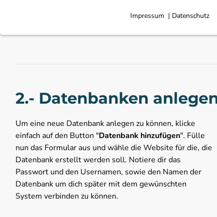
Notwendige Cookies
Impressum
Datenschutz
|
Notwendige Cookies ermöglichen grundlegende Funktionen 
Funktion der Website erforderlich.
Webserver
Webserver Luxe-Solutions
Name:
Dominik Mast
Anbieter:
Logfile
Zweck:
2.- Datenbanken anlege
Matomo
Die folgenden Cookies werden für statistische und analyt
Um eine neue Datenbank anlegen zu können, klicke
Matomo
einfach auf den Button "
Datenbank hinzufügen
". Fülle
Matomo
Name:
nun das Formular aus und wähle die Website für die, die
Matomo
Anbieter:
Datenbank erstellt werden soll. Notiere dir das
Analysebericht über die Nutzung und den Status
Zweck:
Passwort und den Usernamen, sowie den Namen der
30 Minuten / 1 Jahr
Cookie Laufzeit:
Datenbank um dich später mit dem gewünschten
System verbinden zu können.