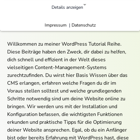
Details anzeigen
Notwendige Cookies
Impressum
Datenschutz
|
Notwendige Cookies ermöglichen grundlegende
Funktionen und sind für die einwandfreie Funktion der
Website erforderlich.
Willkommen zu meiner WordPress Tutorial Reihe.
Webserver
Diese Beiträge haben den Zweck, dir dabei zu helfen,
dich schnell und effizient in der Welt dieses
Webserver Luxe-Solutions
Name:
vielseitigen Content-Management-Systems
Dominik Mast
Anbieter:
zurechtzufinden. Du wirst hier Basis Wissen über das
Logfile
Zweck:
CMS erlangen, erfahren welche Fragen du dir im
Matomo
Die folgenden Cookies werden für statistische und
Voraus stellen solltest und welche grundlegenden
analytische Zwecke verwendet.
Schritte notwendig sind um deine Website online zu
bringen. Wir werden uns mit der Installation und
Matomo
Konfiguration befassen, die wichtigsten Funktionen
Matomo
Name:
erkunden und praktische Tipps für die Optimierung
Matomo
Anbieter:
deiner Website ansprechen. Egal, ob du ein Anfänger
Analysebericht über die Nutzung und den Status
Zweck:
bist oder bereits Erfahrung mit WordPress hast, diese