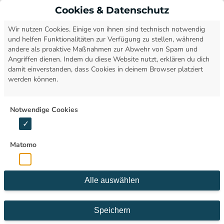
Cookies & Datenschutz
Open
Wir nutzen Cookies. Einige von ihnen sind technisch notwendig
und helfen Funktionalitäten zur Verfügung zu stellen, während
andere als proaktive Maßnahmen zur Abwehr von Spam und
05.01.2024
Angriffen dienen. Indem du diese Website nutzt, erklären du dich
Dominik Mast
damit einverstanden, dass Cookies in deinem Browser platziert
Webentwicklung
werden können.
WORDPRESS TUTORIALS TEIL 01 -
Notwendige Cookies
EINFÜHRUNG & INSTALLATION
#
Wordpress
#
Tutorials
Matomo
Alle auswählen
Speichern